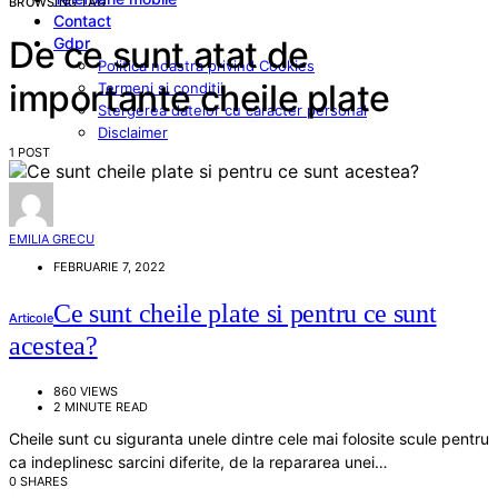
BROWSING TAG
Contact
Gdpr
De ce sunt atat de
Politica noastra privind Cookies
importante cheile plate
Termeni si conditii
Stergerea datelor cu caracter personal
Disclaimer
1 POST
EMILIA GRECU
FEBRUARIE 7, 2022
Ce sunt cheile plate si pentru ce sunt
Articole
acestea?
860 VIEWS
2 MINUTE READ
Cheile sunt cu siguranta unele dintre cele mai folosite scule pentru
ca indeplinesc sarcini diferite, de la repararea unei…
0 SHARES