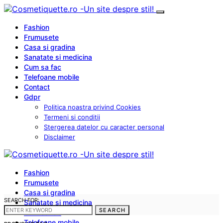
Fashion
Frumusete
Casa si gradina
Sanatate si medicina
Cum sa fac
Telefoane mobile
Contact
Gdpr
Politica noastra privind Cookies
Termeni si conditii
Stergerea datelor cu caracter personal
Disclaimer
Fashion
Frumusete
Casa si gradina
SEARCH FOR:
Sanatate si medicina
SEARCH
Cum sa fac
Telefoane mobile