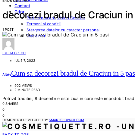
BROWSING TAG
Contact
Gdpr
decorezi bradul de Craciun in
Politica noastra privind Cookies
Termeni si conditii
1 POST
Stergerea datelor cu caracter personal
Disclaimer
EMILIA GRECU
IULIE 7, 2022
Cum sa decorezi bradul de Craciun in 5 pas
Altele
902 VIEWS
2 MINUTE READ
Potrivit traditiei, 8 decembrie este ziua in care este impodobit brad
0 SHARES
0
0
DESIGNED & DEVELOPED BY
SMARTSEOPACK.COM
BACK TO TOP