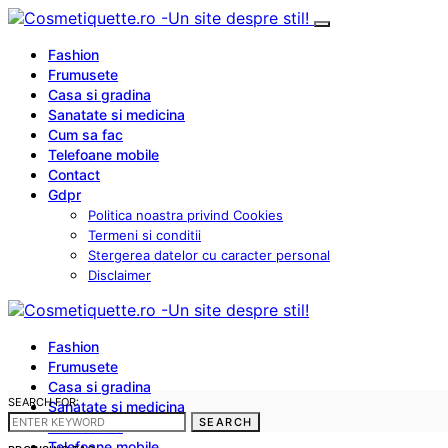
Fashion
Frumusete
Casa si gradina
Sanatate si medicina
Cum sa fac
Telefoane mobile
Contact
Gdpr
Politica noastra privind Cookies
Termeni si conditii
Stergerea datelor cu caracter personal
Disclaimer
Fashion
Frumusete
Casa si gradina
SEARCH FOR:
Sanatate si medicina
SEARCH
Cum sa fac
Telefoane mobile