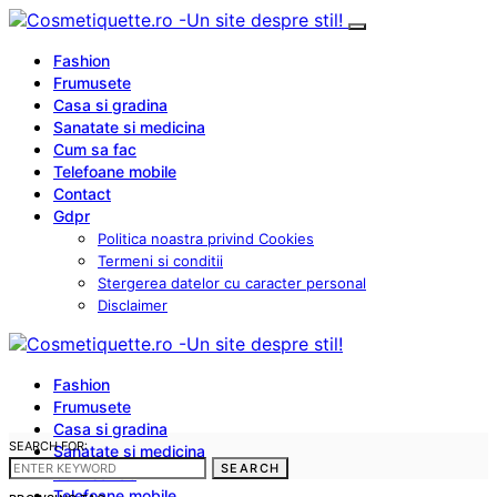
Fashion
Frumusete
Casa si gradina
Sanatate si medicina
Cum sa fac
Telefoane mobile
Contact
Gdpr
Politica noastra privind Cookies
Termeni si conditii
Stergerea datelor cu caracter personal
Disclaimer
Fashion
Frumusete
Casa si gradina
SEARCH FOR:
Sanatate si medicina
SEARCH
Cum sa fac
Telefoane mobile