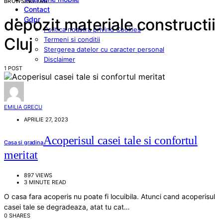
BROWSING TAG
Contact
Gdpr
depozit materiale constructii
Politica noastra privind Cookies
Cluj
Termeni si conditii
Stergerea datelor cu caracter personal
Disclaimer
1 POST
EMILIA GRECU
APRILIE 27, 2023
Acoperisul casei tale si confortul
Casa si gradina
meritat
897 VIEWS
3 MINUTE READ
O casa fara acoperis nu poate fi locuibila. Atunci cand acoperisul
casei tale se degradeaza, atat tu cat…
0 SHARES