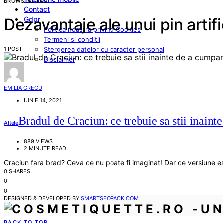
BROWSING TAG
Contact
Gdpr
Dezavantaje ale unui pin artifi
Politica noastra privind Cookies
Termeni si conditii
1 POST
Stergerea datelor cu caracter personal
Disclaimer
EMILIA GRECU
IUNIE 14, 2021
Bradul de Craciun: ce trebuie sa stii inaint
Altele
889 VIEWS
2 MINUTE READ
Craciun fara brad? Ceva ce nu poate fi imaginat! Dar ce versiune e
0 SHARES
0
0
DESIGNED & DEVELOPED BY
SMARTSEOPACK.COM
BACK TO TOP