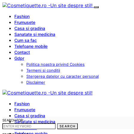
Fashion
Frumusete
Casa si gradina
Sanatate si medicina
Cum sa fac
Telefoane mobile
Contact
Gdpr
Politica noastra privind Cookies
Termeni si conditii
Stergerea datelor cu caracter personal
Disclaimer
Fashion
Frumusete
Casa si gradina
SEARCH FOR:
Sanatate si medicina
SEARCH
Cum sa fac
Telefoane mobile