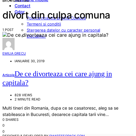
BROWSING TAG
Contact
Gdpr
divort din culpa comuna
Politica noastra privind Cookies
Termeni si conditii
1 POST
Stergerea datelor cu caracter personal
Disclaimer
EMILIA GRECU
IANUARIE 30, 2019
De ce divorteaza cei care ajung in
Articole
capitala?
828 VIEWS
2 MINUTE READ
Multi tineri din Romania, dupa ce se casatoresc, aleg sa se
stabileasca in Bucuresti, deoarece capitala tarii vine…
0 SHARES
0
0
DESIGNED & DEVELOPED BY
SMARTSEOPACK.COM