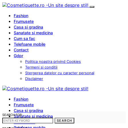
Fashion
Frumusete
Casa si gradina
Sanatate si medicina
Cum sa fac
Telefoane mobile
Contact
Gdpr
Politica noastra privind Cookies
Termeni si conditii
Stergerea datelor cu caracter personal
Disclaimer
Fashion
Frumusete
Casa si gradina
SEARCH FOR:
Sanatate si medicina
SEARCH
Cum sa fac
Telefoane mobile