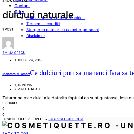
BROWSING TAG
Contact
Gdpr
dulciuri naturale
Politica noastra privind Cookies
Termeni si conditii
1 POST
Stergerea datelor cu caracter personal
Disclaimer
EMILIA GRECU
AUGUST 24, 2018
Ce dulciuri poti sa mananci fara sa t
Mancare si Desert
1,0K VIEWS
2 MINUTE READ
Tuturor ne plac dulciurile datorita faptului ca sunt gustoase, insa 
0 SHARES
0
0
DESIGNED & DEVELOPED BY
SMARTSEOPACK.COM
BACK TO TOP