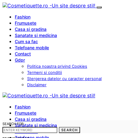
Fashion
Frumusete
Casa si gradina
Sanatate si medicina
Cum sa fac
Telefoane mobile
Contact
Gdpr
Politica noastra privind Cookies
Termeni si conditii
Stergerea datelor cu caracter personal
Disclaimer
Fashion
Frumusete
Casa si gradina
SEARCH FOR:
Sanatate si medicina
SEARCH
Cum sa fac
Telefoane mobile