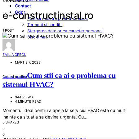
BROWSING TAG
Contact
Gdpr
e-constructinstal.ro
Politica noastra privind Cookies
Termeni si conditii
1 POST
Stergerea datelor cu caracter personal
Disclaimer
EMILIA GRECU
MARTIE 7, 2023
Cum stii ca ai o problema cu
Casa si gradina
sistemul HVAC?
944 VIEWS
4 MINUTE READ
Momentul ideal pentru a apela la serviciul HVAC este cu mult
inainte ca situatia sa devina urgenta. Cu…
0 SHARES
0
0
DESIGNED & DEVELOPED BY
SMARTSEOPACK.COM