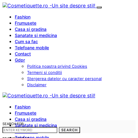
Fashion
Frumusete
Casa si gradina
Sanatate si medicina
Cum sa fac
Telefoane mobile
Contact
Gdpr
Politica noastra privind Cookies
Termeni si conditii
Stergerea datelor cu caracter personal
Disclaimer
Fashion
Frumusete
Casa si gradina
SEARCH FOR:
Sanatate si medicina
SEARCH
Cum sa fac
Telefoane mobile