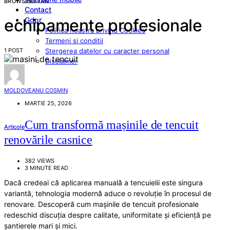
BROWSING TAG
Contact
Gdpr
echipamente profesionale
Politica noastra privind Cookies
Termeni si conditii
1 POST
Stergerea datelor cu caracter personal
Disclaimer
MOLDOVEANU COSMIN
MARTIE 25, 2026
Cum transformă mașinile de tencuit
Articole
renovările casnice
382 VIEWS
3 MINUTE READ
Dacă credeai că aplicarea manuală a tencuielii este singura
variantă, tehnologia modernă aduce o revoluție în procesul de
renovare. Descoperă cum mașinile de tencuit profesionale
redeschid discuția despre calitate, uniformitate și eficiență pe
șantierele mari și mici.