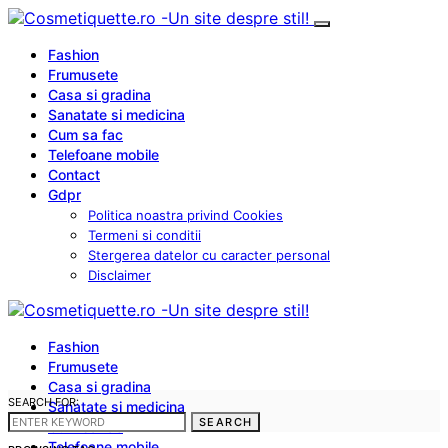
Fashion
Frumusete
Casa si gradina
Sanatate si medicina
Cum sa fac
Telefoane mobile
Contact
Gdpr
Politica noastra privind Cookies
Termeni si conditii
Stergerea datelor cu caracter personal
Disclaimer
Fashion
Frumusete
Casa si gradina
SEARCH FOR:
Sanatate si medicina
SEARCH
Cum sa fac
Telefoane mobile