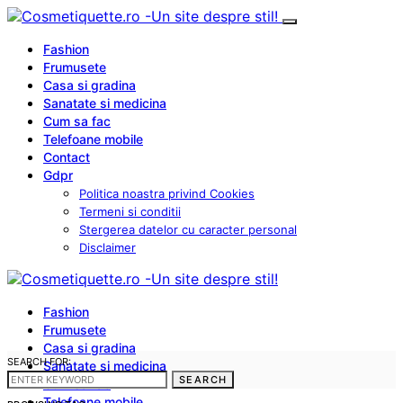
Fashion
Frumusete
Casa si gradina
Sanatate si medicina
Cum sa fac
Telefoane mobile
Contact
Gdpr
Politica noastra privind Cookies
Termeni si conditii
Stergerea datelor cu caracter personal
Disclaimer
Fashion
Frumusete
Casa si gradina
SEARCH FOR:
Sanatate si medicina
SEARCH
Cum sa fac
Telefoane mobile