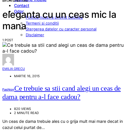
BROWSING TAG
Contact
Gdpr
eleganta cu un ceas mic la
Politica noastra privind Cookies
mana
Termeni si conditii
Stergerea datelor cu caracter personal
Disclaimer
1 POST
EMILIA GRECU
MARTIE 16, 2015
Ce trebuie sa stii cand alegi un ceas de
Fashion
dama pentru a-l face cadou?
820 VIEWS
2 MINUTE READ
Un ceas de dama trebuie ales cu o grija mult mai mare decat in
cazul celui purtat de…