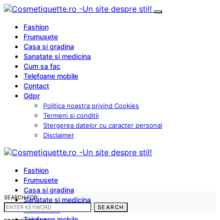
Fashion
Frumusete
Casa si gradina
Sanatate si medicina
Cum sa fac
Telefoane mobile
Contact
Gdpr
Politica noastra privind Cookies
Termeni si conditii
Stergerea datelor cu caracter personal
Disclaimer
Fashion
Frumusete
Casa si gradina
SEARCH FOR:
Sanatate si medicina
SEARCH
Cum sa fac
Telefoane mobile