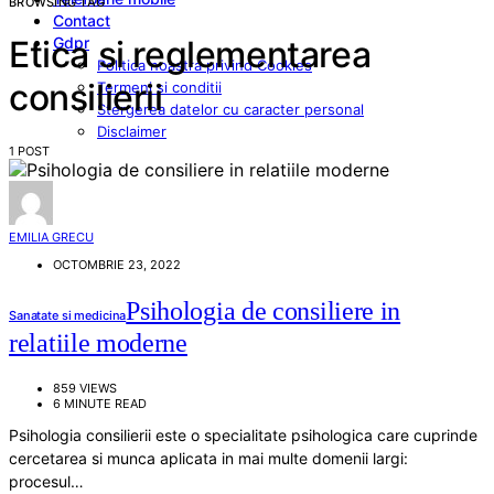
BROWSING TAG
Contact
Gdpr
Etica si reglementarea
Politica noastra privind Cookies
consilierii
Termeni si conditii
Stergerea datelor cu caracter personal
Disclaimer
1 POST
EMILIA GRECU
OCTOMBRIE 23, 2022
Psihologia de consiliere in
Sanatate si medicina
relatiile moderne
859 VIEWS
6 MINUTE READ
Psihologia consilierii este o specialitate psihologica care cuprinde
cercetarea si munca aplicata in mai multe domenii largi:
procesul…