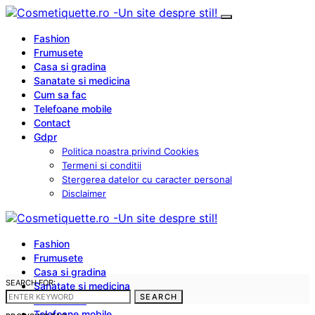
Fashion
Frumusete
Casa si gradina
Sanatate si medicina
Cum sa fac
Telefoane mobile
Contact
Gdpr
Politica noastra privind Cookies
Termeni si conditii
Stergerea datelor cu caracter personal
Disclaimer
Fashion
Frumusete
Casa si gradina
SEARCH FOR:
Sanatate si medicina
SEARCH
Cum sa fac
Telefoane mobile