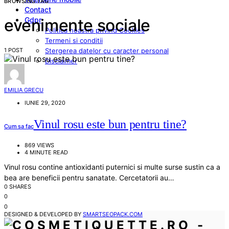
BROWSING TAG
Contact
Gdpr
evenimente sociale
Politica noastra privind Cookies
Termeni si conditii
1 POST
Stergerea datelor cu caracter personal
Disclaimer
EMILIA GRECU
IUNIE 29, 2020
Vinul rosu este bun pentru tine?
Cum sa fac
869 VIEWS
4 MINUTE READ
Vinul rosu contine antioxidanti puternici si multe surse sustin ca a
bea are beneficii pentru sanatate. Cercetatorii au…
0 SHARES
0
0
DESIGNED & DEVELOPED BY
SMARTSEOPACK.COM