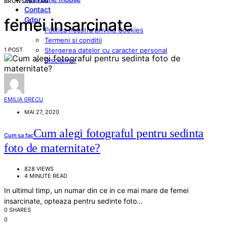
BROWSING TAG
Contact
Gdpr
femei insarcinate
Politica noastra privind Cookies
Termeni si conditii
1 POST
Stergerea datelor cu caracter personal
Disclaimer
EMILIA GRECU
MAI 27, 2020
Cum alegi fotograful pentru sedinta
Cum sa fac
foto de maternitate?
828 VIEWS
4 MINUTE READ
In ultimul timp, un numar din ce in ce mai mare de femei
insarcinate, opteaza pentru sedinte foto…
0 SHARES
0