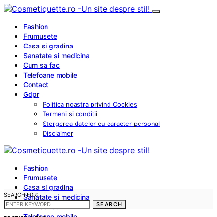
Fashion
Frumusete
Casa si gradina
Sanatate si medicina
Cum sa fac
Telefoane mobile
Contact
Gdpr
Politica noastra privind Cookies
Termeni si conditii
Stergerea datelor cu caracter personal
Disclaimer
Fashion
Frumusete
Casa si gradina
SEARCH FOR:
Sanatate si medicina
SEARCH
Cum sa fac
Telefoane mobile