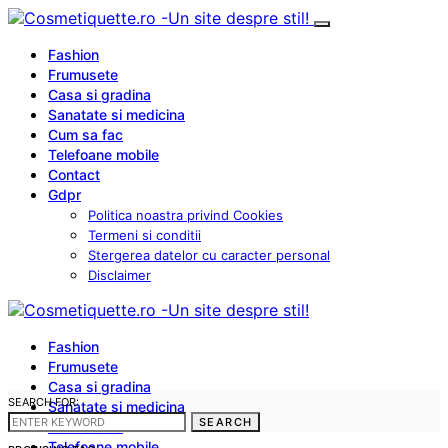
Fashion
Frumusete
Casa si gradina
Sanatate si medicina
Cum sa fac
Telefoane mobile
Contact
Gdpr
Politica noastra privind Cookies
Termeni si conditii
Stergerea datelor cu caracter personal
Disclaimer
Fashion
Frumusete
Casa si gradina
SEARCH FOR:
Sanatate si medicina
SEARCH
Cum sa fac
Telefoane mobile