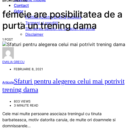
BROWSING TAG
Contact
Gdpr
femeie are posibilitatea de a
Politica noastra privind Cookies
purta un trening dama
Termeni si conditii
Stergerea datelor cu caracter personal
Disclaimer
1 POST
EMILIA GRECU
FEBRUARIE 8, 2021
Sfaturi pentru alegerea celui mai potrivit
Articole
trening dama
803 VIEWS
3 MINUTE READ
Cele mai multe persoane asociaza treningul cu tinuta
barbateasca, motiv datorita caruia, de multe ori doamnele si
domnisoarele…