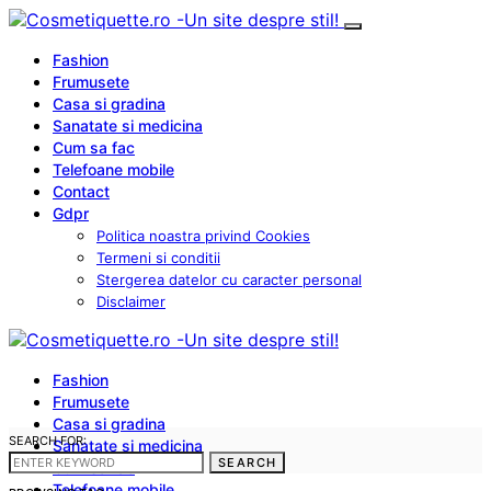
Fashion
Frumusete
Casa si gradina
Sanatate si medicina
Cum sa fac
Telefoane mobile
Contact
Gdpr
Politica noastra privind Cookies
Termeni si conditii
Stergerea datelor cu caracter personal
Disclaimer
Fashion
Frumusete
Casa si gradina
SEARCH FOR:
Sanatate si medicina
SEARCH
Cum sa fac
Telefoane mobile