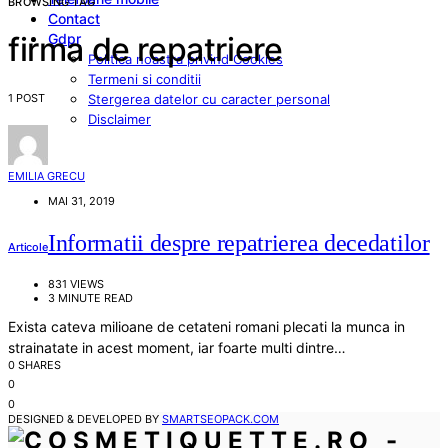
BROWSING TAG
Contact
Gdpr
firma de repatriere
Politica noastra privind Cookies
Termeni si conditii
1 POST
Stergerea datelor cu caracter personal
Disclaimer
EMILIA GRECU
MAI 31, 2019
Informatii despre repatrierea decedatilor
Articole
831 VIEWS
3 MINUTE READ
Exista cateva milioane de cetateni romani plecati la munca in
strainatate in acest moment, iar foarte multi dintre…
0 SHARES
0
0
DESIGNED & DEVELOPED BY
SMARTSEOPACK.COM