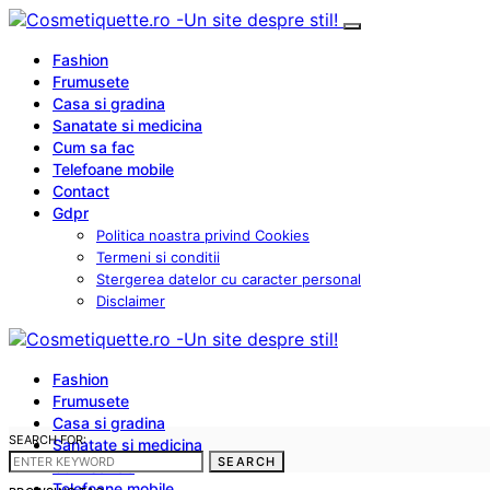
Fashion
Frumusete
Casa si gradina
Sanatate si medicina
Cum sa fac
Telefoane mobile
Contact
Gdpr
Politica noastra privind Cookies
Termeni si conditii
Stergerea datelor cu caracter personal
Disclaimer
Fashion
Frumusete
Casa si gradina
SEARCH FOR:
Sanatate si medicina
SEARCH
Cum sa fac
Telefoane mobile