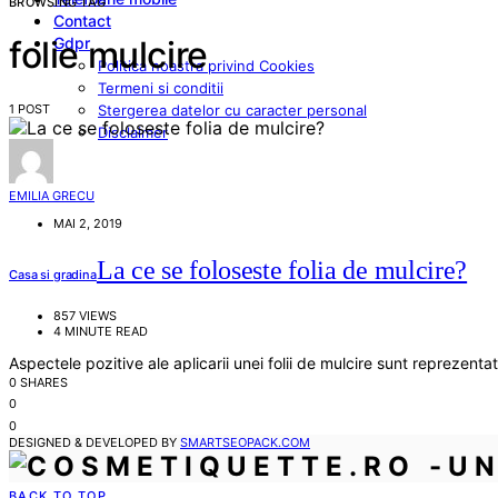
BROWSING TAG
Contact
Gdpr
folie mulcire
Politica noastra privind Cookies
Termeni si conditii
1 POST
Stergerea datelor cu caracter personal
Disclaimer
EMILIA GRECU
MAI 2, 2019
La ce se foloseste folia de mulcire?
Casa si gradina
857 VIEWS
4 MINUTE READ
Aspectele pozitive ale aplicarii unei folii de mulcire sunt reprezentat
0 SHARES
0
0
DESIGNED & DEVELOPED BY
SMARTSEOPACK.COM
BACK TO TOP