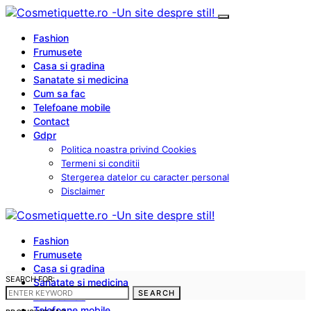
Fashion
Frumusete
Casa si gradina
Sanatate si medicina
Cum sa fac
Telefoane mobile
Contact
Gdpr
Politica noastra privind Cookies
Termeni si conditii
Stergerea datelor cu caracter personal
Disclaimer
Fashion
Frumusete
Casa si gradina
SEARCH FOR:
Sanatate si medicina
SEARCH
Cum sa fac
Telefoane mobile