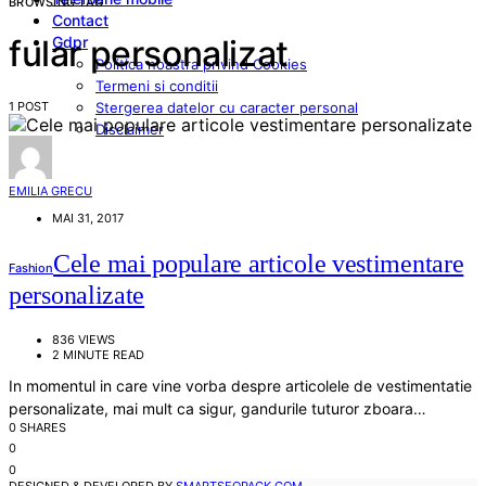
BROWSING TAG
Contact
Gdpr
fular personalizat
Politica noastra privind Cookies
Termeni si conditii
1 POST
Stergerea datelor cu caracter personal
Disclaimer
EMILIA GRECU
MAI 31, 2017
Cele mai populare articole vestimentare
Fashion
personalizate
836 VIEWS
2 MINUTE READ
In momentul in care vine vorba despre articolele de vestimentatie
personalizate, mai mult ca sigur, gandurile tuturor zboara…
0 SHARES
0
0
DESIGNED & DEVELOPED BY
SMARTSEOPACK.COM