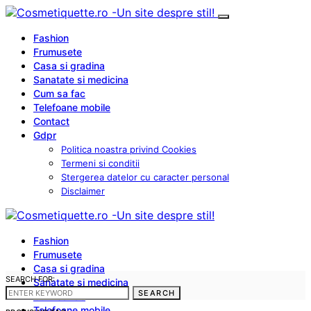
Fashion
Frumusete
Casa si gradina
Sanatate si medicina
Cum sa fac
Telefoane mobile
Contact
Gdpr
Politica noastra privind Cookies
Termeni si conditii
Stergerea datelor cu caracter personal
Disclaimer
Fashion
Frumusete
Casa si gradina
SEARCH FOR:
Sanatate si medicina
SEARCH
Cum sa fac
Telefoane mobile