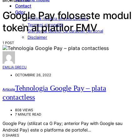
BROWSING TAG
Contact
Gdpr
Google Pay foloseste modul
Politica noastra privind Cookies
token al platilor EMV
Termeni si conditii
Stergerea datelor cu caracter personal
Disclaimer
1 POST
EMILIA GRECU
OCTOMBRIE 26, 2022
Tehnologia Google Pay – plata
Articole
contactless
808 VIEWS
7 MINUTE READ
Google Pay (stilizat ca G Pay; anterior Pay with Google sau
Android Pay) este o platforma de portofel…
0 SHARES