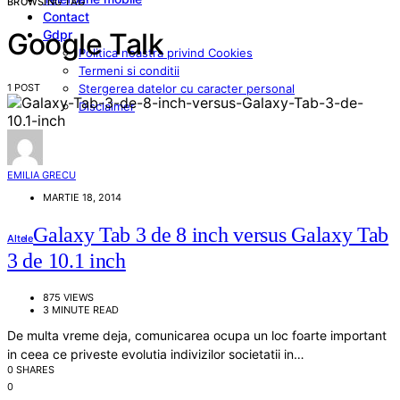
BROWSING TAG
Contact
Gdpr
Google Talk
Politica noastra privind Cookies
Termeni si conditii
1 POST
Stergerea datelor cu caracter personal
Disclaimer
EMILIA GRECU
MARTIE 18, 2014
Galaxy Tab 3 de 8 inch versus Galaxy Tab
Altele
3 de 10.1 inch
875 VIEWS
3 MINUTE READ
De multa vreme deja, comunicarea ocupa un loc foarte important
in ceea ce priveste evolutia indivizilor societatii in…
0 SHARES
0