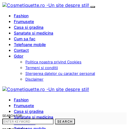
Fashion
Frumusete
Casa si gradina
Sanatate si medicina
Cum sa fac
Telefoane mobile
Contact
Gdpr
Politica noastra privind Cookies
Termeni si conditii
Stergerea datelor cu caracter personal
Disclaimer
Fashion
Frumusete
Casa si gradina
SEARCH FOR:
Sanatate si medicina
SEARCH
Cum sa fac
Telefoane mobile