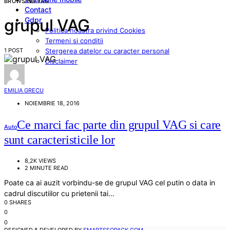
BROWSING TAG
Contact
Gdpr
grupul VAG
Politica noastra privind Cookies
Termeni si conditii
1 POST
Stergerea datelor cu caracter personal
Disclaimer
EMILIA GRECU
NOIEMBRIE 18, 2016
Ce marci fac parte din grupul VAG si care
Auto
sunt caracteristicile lor
8,2K VIEWS
2 MINUTE READ
Poate ca ai auzit vorbindu-se de grupul VAG cel putin o data in
cadrul discutiilor cu prietenii tai…
0 SHARES
0
0
DESIGNED & DEVELOPED BY
SMARTSEOPACK.COM