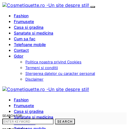
Fashion
Frumusete
Casa si gradina
Sanatate si medicina
Cum sa fac
Telefoane mobile
Contact
Gdpr
Politica noastra privind Cookies
Termeni si conditii
Stergerea datelor cu caracter personal
Disclaimer
Fashion
Frumusete
Casa si gradina
SEARCH FOR:
Sanatate si medicina
SEARCH
Cum sa fac
Telefoane mobile