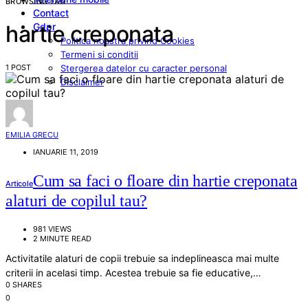
BROWSING TAG
Contact
Gdpr
hartie creponata
Politica noastra privind Cookies
Termeni si conditii
1 POST
Stergerea datelor cu caracter personal
Disclaimer
EMILIA GRECU
IANUARIE 11, 2019
Cum sa faci o floare din hartie creponata
Articole
alaturi de copilul tau?
981 VIEWS
2 MINUTE READ
Activitatile alaturi de copii trebuie sa indeplineasca mai multe
criterii in acelasi timp. Acestea trebuie sa fie educative,…
0 SHARES
0