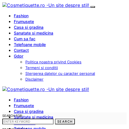
Fashion
Frumusete
Casa si gradina
Sanatate si medicina
Cum sa fac
Telefoane mobile
Contact
Gdpr
Politica noastra privind Cookies
Termeni si conditii
Stergerea datelor cu caracter personal
Disclaimer
Fashion
Frumusete
Casa si gradina
SEARCH FOR:
Sanatate si medicina
SEARCH
Cum sa fac
Telefoane mobile