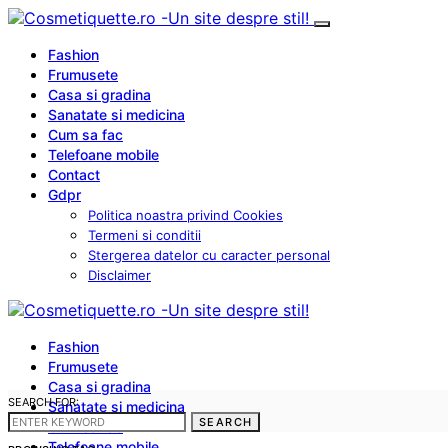
Fashion
Frumusete
Casa si gradina
Sanatate si medicina
Cum sa fac
Telefoane mobile
Contact
Gdpr
Politica noastra privind Cookies
Termeni si conditii
Stergerea datelor cu caracter personal
Disclaimer
Fashion
Frumusete
Casa si gradina
SEARCH FOR:
Sanatate si medicina
SEARCH
Cum sa fac
Telefoane mobile