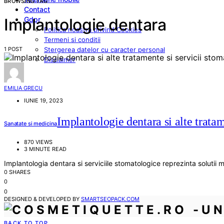
BROWSING TAG
Contact
Gdpr
Implantologie dentara
Politica noastra privind Cookies
Termeni si conditii
1 POST
Stergerea datelor cu caracter personal
Disclaimer
EMILIA GRECU
IUNIE 19, 2023
Implantologie dentara si alte trata
Sanatate si medicina
870 VIEWS
3 MINUTE READ
Implantologia dentara si serviciile stomatologice reprezinta solutii m
0 SHARES
0
0
DESIGNED & DEVELOPED BY
SMARTSEOPACK.COM
BACK TO TOP