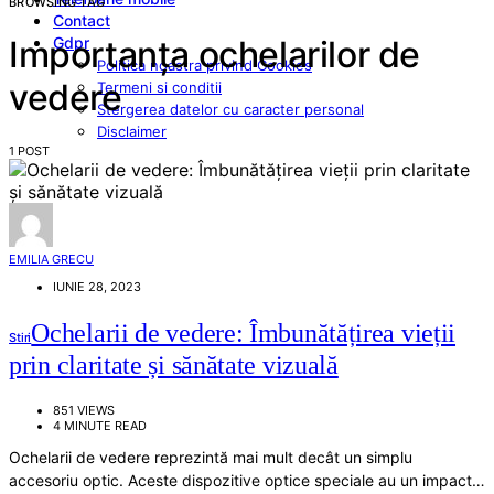
BROWSING TAG
Contact
Gdpr
Importanța ochelarilor de
Politica noastra privind Cookies
vedere
Termeni si conditii
Stergerea datelor cu caracter personal
Disclaimer
1 POST
EMILIA GRECU
IUNIE 28, 2023
Ochelarii de vedere: Îmbunătățirea vieții
Stiri
prin claritate și sănătate vizuală
851 VIEWS
4 MINUTE READ
Ochelarii de vedere reprezintă mai mult decât un simplu
accesoriu optic. Aceste dispozitive optice speciale au un impact…