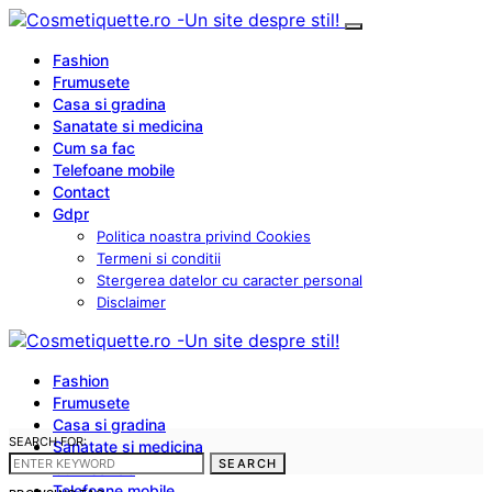
Fashion
Frumusete
Casa si gradina
Sanatate si medicina
Cum sa fac
Telefoane mobile
Contact
Gdpr
Politica noastra privind Cookies
Termeni si conditii
Stergerea datelor cu caracter personal
Disclaimer
Fashion
Frumusete
Casa si gradina
SEARCH FOR:
Sanatate si medicina
SEARCH
Cum sa fac
Telefoane mobile