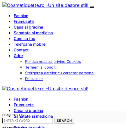
Fashion
Frumusete
Casa si gradina
Sanatate si medicina
Cum sa fac
Telefoane mobile
Contact
Gdpr
Politica noastra privind Cookies
Termeni si conditii
Stergerea datelor cu caracter personal
Disclaimer
Fashion
Frumusete
Casa si gradina
SEARCH FOR:
Sanatate si medicina
SEARCH
Cum sa fac
Telefoane mobile