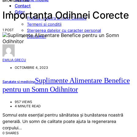
BROWSING TAG
Contact
Gdpr
Importanța Odihnei Corecte
Politica noastra privind Cookies
Termeni si conditii
1 POST
Stergerea datelor cu caracter personal
Disclaimer
EMILIA GRECU
OCTOMBRIE 4, 2023
Suplimente Alimentare Benefice
Sanatate si medicina
pentru un Somn Odihnitor
957 VIEWS
4 MINUTE READ
Somnul este esențial pentru sănătatea și bunăstarea noastră
generală. Un somn de calitate poate ajuta la regenerarea
corpului…
0 SHARES