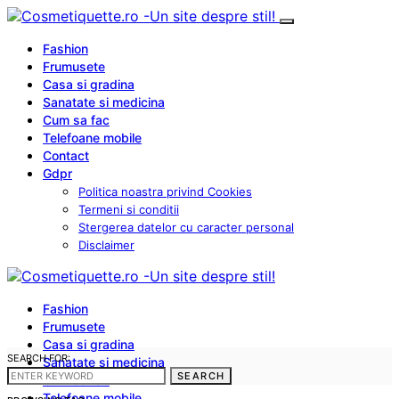
Fashion
Frumusete
Casa si gradina
Sanatate si medicina
Cum sa fac
Telefoane mobile
Contact
Gdpr
Politica noastra privind Cookies
Termeni si conditii
Stergerea datelor cu caracter personal
Disclaimer
Fashion
Frumusete
Casa si gradina
SEARCH FOR:
Sanatate si medicina
SEARCH
Cum sa fac
Telefoane mobile