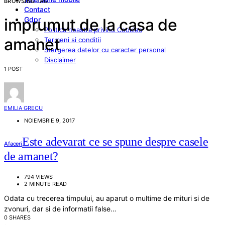
BROWSING TAG
Contact
Gdpr
imprumut de la casa de
Politica noastra privind Cookies
amanet
Termeni si conditii
Stergerea datelor cu caracter personal
Disclaimer
1 POST
EMILIA GRECU
NOIEMBRIE 9, 2017
Este adevarat ce se spune despre casele
Afaceri
de amanet?
794 VIEWS
2 MINUTE READ
Odata cu trecerea timpului, au aparut o multime de mituri si de
zvonuri, dar si de informatii false…
0 SHARES