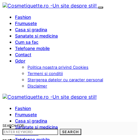
Fashion
Frumusete
Casa si gradina
Sanatate si medicina
Cum sa fac
Telefoane mobile
Contact
Gdpr
Politica noastra privind Cookies
Termeni si conditii
Stergerea datelor cu caracter personal
Disclaimer
Fashion
Frumusete
Casa si gradina
SEARCH FOR:
Sanatate si medicina
SEARCH
Cum sa fac
Telefoane mobile