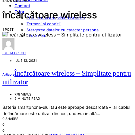
BROWSING TAG
Contact
Gdpr
încărcătoare wireless
Politica noastra privind Cookies
Termeni si conditii
1 POST
Stergerea datelor cu caracter personal
Disclaimer
EMILIA GRECU
IULIE 13, 2021
Încărcătoare wireless – Simplitate pentru
Articole
utilizator
778 VIEWS
2 MINUTE READ
Bateria smartphone-ului tău este aproape descărcată – iar cablul
de încărcare este utilizat din nou, undeva în altă…
0 SHARES
0
0
DESIGNED & DEVELOPED BY
SMARTSEOPACK.COM