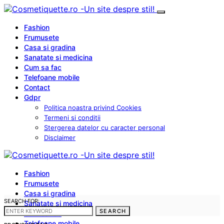
Fashion
Frumusete
Casa si gradina
Sanatate si medicina
Cum sa fac
Telefoane mobile
Contact
Gdpr
Politica noastra privind Cookies
Termeni si conditii
Stergerea datelor cu caracter personal
Disclaimer
Fashion
Frumusete
Casa si gradina
SEARCH FOR:
Sanatate si medicina
SEARCH
Cum sa fac
Telefoane mobile