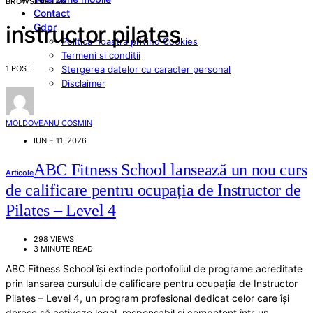
BROWSING TAG
Contact
Gdpr
instructor pilates
Politica noastra privind Cookies
Termeni si conditii
1 POST
Stergerea datelor cu caracter personal
Disclaimer
MOLDOVEANU COSMIN
IUNIE 11, 2026
ABC Fitness School lansează un nou curs
Articole
de calificare pentru ocupația de Instructor de
Pilates – Level 4
298 VIEWS
3 MINUTE READ
ABC Fitness School își extinde portofoliul de programe acreditate
prin lansarea cursului de calificare pentru ocupația de Instructor
Pilates – Level 4, un program profesional dedicat celor care își
doresc să activeze legal, responsabil și competent într-un