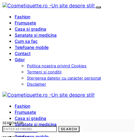
Fashion
Frumusete
Casa si gradina
Sanatate si medicina
Cum sa fac
Telefoane mobile
Contact
Gdpr
Politica noastra privind Cookies
Termeni si conditii
Stergerea datelor cu caracter personal
Disclaimer
Fashion
Frumusete
Casa si gradina
SEARCH FOR:
Sanatate si medicina
SEARCH
Cum sa fac
Telefoane mobile