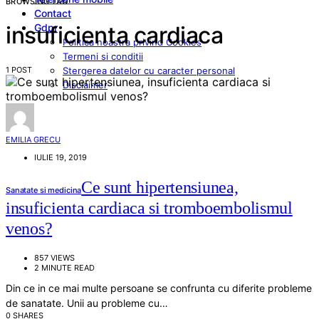
BROWSING TAG
Contact
Gdpr
insuficienta cardiaca
Politica noastra privind Cookies
Termeni si conditii
1 POST
Stergerea datelor cu caracter personal
Disclaimer
EMILIA GRECU
IULIE 19, 2019
Ce sunt hipertensiunea,
Sanatate si medicina
insuficienta cardiaca si tromboembolismul
venos?
857 VIEWS
2 MINUTE READ
Din ce in ce mai multe persoane se confrunta cu diferite probleme
de sanatate. Unii au probleme cu…
0 SHARES