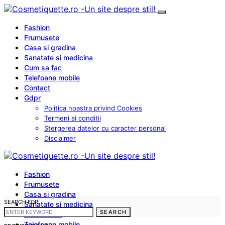
Fashion
Frumusete
Casa si gradina
Sanatate si medicina
Cum sa fac
Telefoane mobile
Contact
Gdpr
Politica noastra privind Cookies
Termeni si conditii
Stergerea datelor cu caracter personal
Disclaimer
Fashion
Frumusete
Casa si gradina
SEARCH FOR:
Sanatate si medicina
SEARCH
Cum sa fac
Telefoane mobile