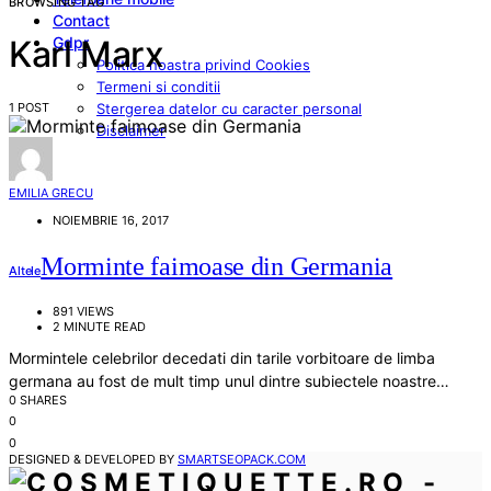
BROWSING TAG
Contact
Gdpr
Karl Marx
Politica noastra privind Cookies
Termeni si conditii
1 POST
Stergerea datelor cu caracter personal
Disclaimer
EMILIA GRECU
NOIEMBRIE 16, 2017
Morminte faimoase din Germania
Altele
891 VIEWS
2 MINUTE READ
Mormintele celebrilor decedati din tarile vorbitoare de limba
germana au fost de mult timp unul dintre subiectele noastre…
0 SHARES
0
0
DESIGNED & DEVELOPED BY
SMARTSEOPACK.COM