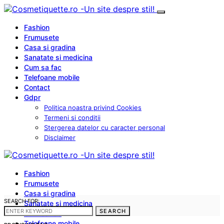
Fashion
Frumusete
Casa si gradina
Sanatate si medicina
Cum sa fac
Telefoane mobile
Contact
Gdpr
Politica noastra privind Cookies
Termeni si conditii
Stergerea datelor cu caracter personal
Disclaimer
Fashion
Frumusete
Casa si gradina
SEARCH FOR:
Sanatate si medicina
SEARCH
Cum sa fac
Telefoane mobile