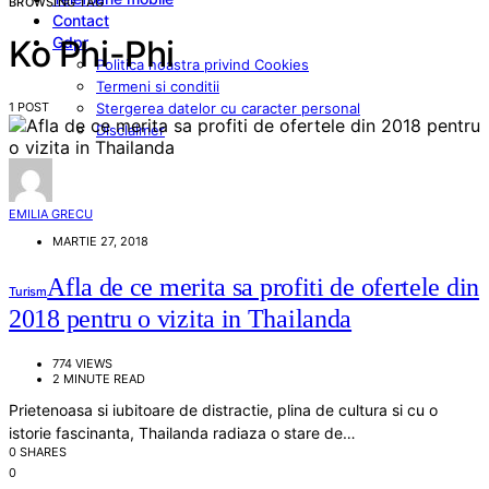
BROWSING TAG
Contact
Gdpr
Ko Phi-Phi
Politica noastra privind Cookies
Termeni si conditii
1 POST
Stergerea datelor cu caracter personal
Disclaimer
EMILIA GRECU
MARTIE 27, 2018
Afla de ce merita sa profiti de ofertele din
Turism
2018 pentru o vizita in Thailanda
774 VIEWS
2 MINUTE READ
Prietenoasa si iubitoare de distractie, plina de cultura si cu o
istorie fascinanta, Thailanda radiaza o stare de…
0 SHARES
0