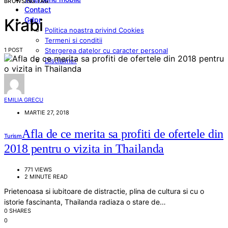
BROWSING TAG
Contact
Gdpr
Krabi
Politica noastra privind Cookies
Termeni si conditii
1 POST
Stergerea datelor cu caracter personal
Disclaimer
EMILIA GRECU
MARTIE 27, 2018
Afla de ce merita sa profiti de ofertele din
Turism
2018 pentru o vizita in Thailanda
771 VIEWS
2 MINUTE READ
Prietenoasa si iubitoare de distractie, plina de cultura si cu o
istorie fascinanta, Thailanda radiaza o stare de…
0 SHARES
0