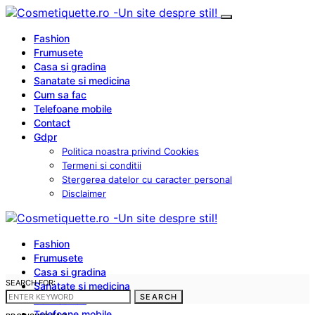
Fashion
Frumusete
Casa si gradina
Sanatate si medicina
Cum sa fac
Telefoane mobile
Contact
Gdpr
Politica noastra privind Cookies
Termeni si conditii
Stergerea datelor cu caracter personal
Disclaimer
Fashion
Frumusete
Casa si gradina
SEARCH FOR:
Sanatate si medicina
SEARCH
Cum sa fac
Telefoane mobile