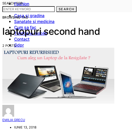
SEARCH FOR:
Fashion
Frumusete
SEARCH
Casa si gradina
BROWSING TAG
Sanatate si medicina
Cum sa fac
laptopuri second hand
Telefoane mobile
Contact
Gdpr
2 POSTS
Politica noastra privind Cookies
Termeni si conditii
Stergerea datelor cu caracter personal
Disclaimer
EMILIA GRECU
IUNIE 13, 2018