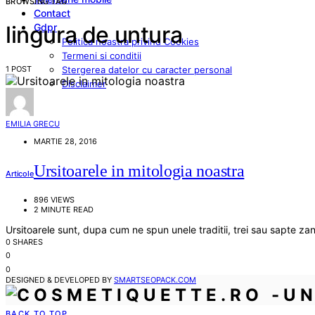
BROWSING TAG
Contact
Gdpr
lingura de untura
Politica noastra privind Cookies
Termeni si conditii
1 POST
Stergerea datelor cu caracter personal
Disclaimer
EMILIA GRECU
MARTIE 28, 2016
Ursitoarele in mitologia noastra
Articole
896 VIEWS
2 MINUTE READ
Ursitoarele sunt, dupa cum ne spun unele traditii, trei sau sapte z
0 SHARES
0
0
DESIGNED & DEVELOPED BY
SMARTSEOPACK.COM
BACK TO TOP