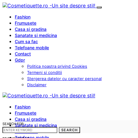
Fashion
Frumusete
Casa si gradina
Sanatate si medicina
Cum sa fac
Telefoane mobile
Contact
Gdpr
Politica noastra privind Cookies
Termeni si conditii
Stergerea datelor cu caracter personal
Disclaimer
Fashion
Frumusete
Casa si gradina
SEARCH FOR:
Sanatate si medicina
SEARCH
Cum sa fac
Telefoane mobile