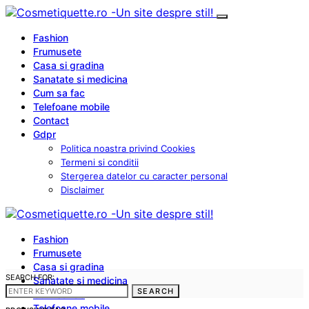
Fashion
Frumusete
Casa si gradina
Sanatate si medicina
Cum sa fac
Telefoane mobile
Contact
Gdpr
Politica noastra privind Cookies
Termeni si conditii
Stergerea datelor cu caracter personal
Disclaimer
Fashion
Frumusete
Casa si gradina
SEARCH FOR:
Sanatate si medicina
SEARCH
Cum sa fac
Telefoane mobile