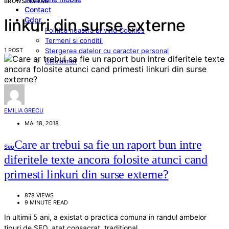
BROWSING TAG
Contact
Gdpr
linkuri din surse externe
Politica noastra privind Cookies
Termeni si conditii
1 POST
Stergerea datelor cu caracter personal
Disclaimer
EMILIA GRECU
MAI 18, 2018
Care ar trebui sa fie un raport bun intre
Seo
diferitele texte ancora folosite atunci cand
primesti linkuri din surse externe?
878 VIEWS
9 MINUTE READ
In ultimii 5 ani, a existat o practica comuna in randul ambelor
tipuri de SEO, atat consacrat, traditional…