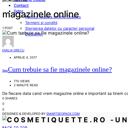
BROWSING TAG
Contact
Gdpr
magazinele online
Politica noastra privind Cookies
Termeni si conditii
1 POST
Stergerea datelor cu caracter personal
Disclaimer
EMILIA GRECU
APRILIE 4, 2017
Cum trebuie sa fie magazinele online?
Seo
770 VIEWS
2 MINUTE READ
De fiecare data cand vrem magazine online e important sa tinem c
0 SHARES
0
0
DESIGNED & DEVELOPED BY
SMARTSEOPACK.COM
BACK TO TOP