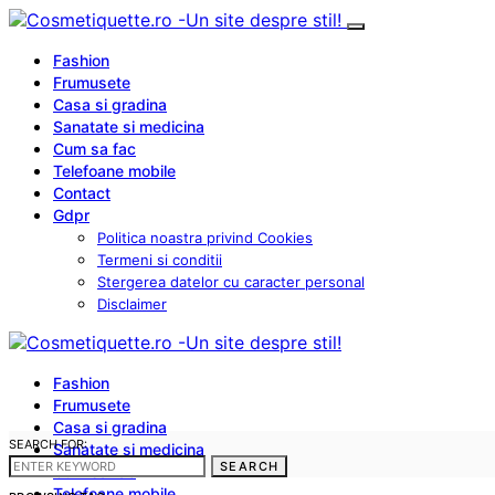
Fashion
Frumusete
Casa si gradina
Sanatate si medicina
Cum sa fac
Telefoane mobile
Contact
Gdpr
Politica noastra privind Cookies
Termeni si conditii
Stergerea datelor cu caracter personal
Disclaimer
Fashion
Frumusete
Casa si gradina
SEARCH FOR:
Sanatate si medicina
SEARCH
Cum sa fac
Telefoane mobile