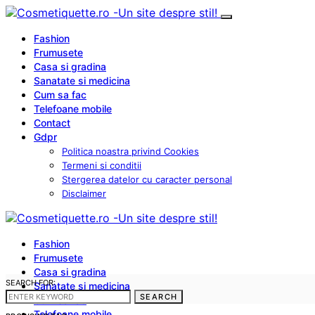
Fashion
Frumusete
Casa si gradina
Sanatate si medicina
Cum sa fac
Telefoane mobile
Contact
Gdpr
Politica noastra privind Cookies
Termeni si conditii
Stergerea datelor cu caracter personal
Disclaimer
Fashion
Frumusete
Casa si gradina
SEARCH FOR:
Sanatate si medicina
SEARCH
Cum sa fac
Telefoane mobile