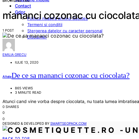
BROWSING TAG
Contact
Gdpr
mananci cozonac cu ciocolat
Politica noastra privind Cookies
Termeni si conditii
1 POST
Stergerea datelor cu caracter personal
Disclaimer
EMILIA GRECU
IULIE 13, 2020
De ce sa mananci cozonac cu ciocolata?
Altele
865 VIEWS
3 MINUTE READ
Atunci cand vine vorba despre ciocolata, nu toata lumea imbratis
0 SHARES
0
0
DESIGNED & DEVELOPED BY
SMARTSEOPACK.COM
BACK TO TOP