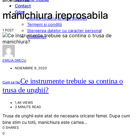
BROWSING TAG
Contact
Gdpr
manichiura ireprosabila
Politica noastra privind Cookies
Termeni si conditii
1 POST
Stergerea datelor cu caracter personal
Disclaimer
EMILIA GRECU
NOIEMBRIE 9, 2020
Ce instrumente trebuie sa contina o
Cum sa fac
trusa de unghii?
1,4K VIEWS
3 MINUTE READ
Trusa de unghii este atat de necesara oricarei femei. Dupa cum
bine stim cu totii, manichiura este cartea…
0 SHARES
0