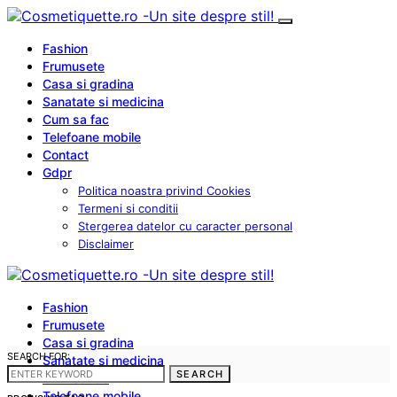
Fashion
Frumusete
Casa si gradina
Sanatate si medicina
Cum sa fac
Telefoane mobile
Contact
Gdpr
Politica noastra privind Cookies
Termeni si conditii
Stergerea datelor cu caracter personal
Disclaimer
Fashion
Frumusete
Casa si gradina
SEARCH FOR:
Sanatate si medicina
SEARCH
Cum sa fac
Telefoane mobile