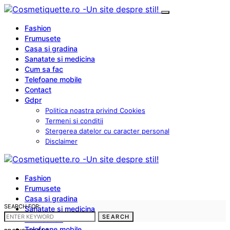
Fashion
Frumusete
Casa si gradina
Sanatate si medicina
Cum sa fac
Telefoane mobile
Contact
Gdpr
Politica noastra privind Cookies
Termeni si conditii
Stergerea datelor cu caracter personal
Disclaimer
Fashion
Frumusete
Casa si gradina
SEARCH FOR:
Sanatate si medicina
SEARCH
Cum sa fac
Telefoane mobile