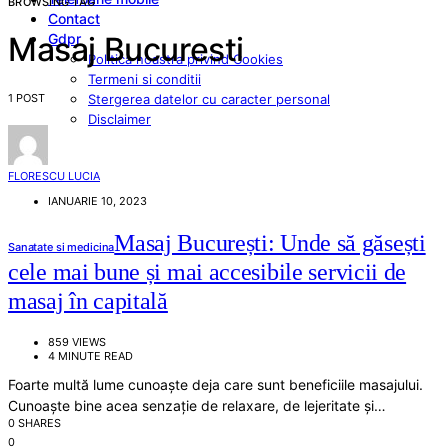
BROWSING TAG
Contact
Gdpr
Masaj Bucuresti
Politica noastra privind Cookies
Termeni si conditii
1 POST
Stergerea datelor cu caracter personal
Disclaimer
FLORESCU LUCIA
IANUARIE 10, 2023
Masaj București: Unde să găsești
Sanatate si medicina
cele mai bune și mai accesibile servicii de
masaj în capitală
859 VIEWS
4 MINUTE READ
Foarte multă lume cunoaște deja care sunt beneficiile masajului.
Cunoaște bine acea senzație de relaxare, de lejeritate și…
0 SHARES
0