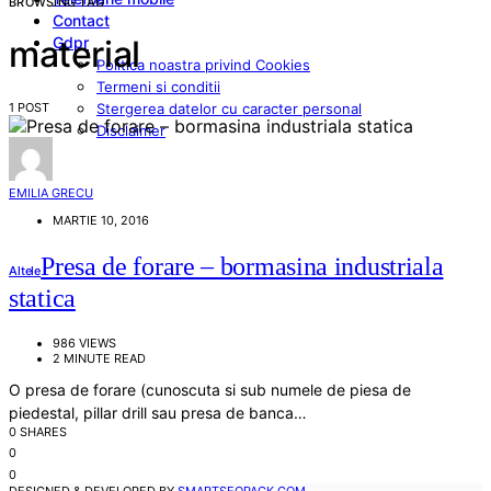
BROWSING TAG
Contact
Gdpr
material
Politica noastra privind Cookies
Termeni si conditii
1 POST
Stergerea datelor cu caracter personal
Disclaimer
EMILIA GRECU
MARTIE 10, 2016
Presa de forare – bormasina industriala
Altele
statica
986 VIEWS
2 MINUTE READ
O presa de forare (cunoscuta si sub numele de piesa de
piedestal, pillar drill sau presa de banca…
0 SHARES
0
0
DESIGNED & DEVELOPED BY
SMARTSEOPACK.COM