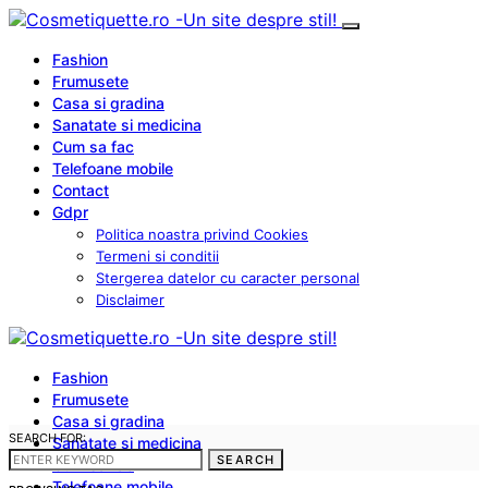
Fashion
Frumusete
Casa si gradina
Sanatate si medicina
Cum sa fac
Telefoane mobile
Contact
Gdpr
Politica noastra privind Cookies
Termeni si conditii
Stergerea datelor cu caracter personal
Disclaimer
Fashion
Frumusete
Casa si gradina
SEARCH FOR:
Sanatate si medicina
SEARCH
Cum sa fac
Telefoane mobile