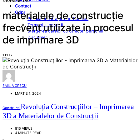
BROWSING TAG
Contact
Gdpr
materialele de construcție
Politica noastra privind Cookies
frecvent utilizate în procesul
Termeni si conditii
Stergerea datelor cu caracter personal
de imprimare 3D
Disclaimer
1 POST
EMILIA GRECU
MARTIE 1, 2024
Revoluția Construcțiilor – Imprimarea
Constructii
3D a Materialelor de Construcții
815 VIEWS
4 MINUTE READ