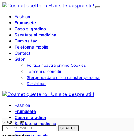
Fashion
Frumusete
Casa si gradina
Sanatate si medicina
Cum sa fac
Telefoane mobile
Contact
Gdpr
Politica noastra privind Cookies
Termeni si conditii
Stergerea datelor cu caracter personal
Disclaimer
Fashion
Frumusete
Casa si gradina
SEARCH FOR:
Sanatate si medicina
SEARCH
Cum sa fac
Telefoane mobile