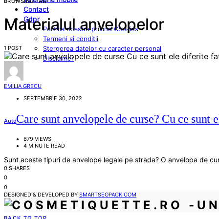
BROWSING TAG
Contact
Gdpr
Materialul anvelopelor
Politica noastra privind Cookies
Termeni si conditii
1 POST
Stergerea datelor cu caracter personal
Disclaimer
EMILIA GRECU
SEPTEMBRIE 30, 2022
Care sunt anvelopele de curse? Cu ce sunt el
Auto
879 VIEWS
4 MINUTE READ
Sunt aceste tipuri de anvelope legale pe strada? O anvelopa de cu
0 SHARES
0
0
DESIGNED & DEVELOPED BY
SMARTSEOPACK.COM
BACK TO TOP