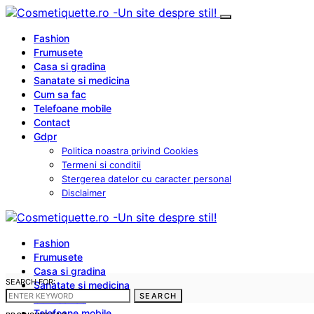
Fashion
Frumusete
Casa si gradina
Sanatate si medicina
Cum sa fac
Telefoane mobile
Contact
Gdpr
Politica noastra privind Cookies
Termeni si conditii
Stergerea datelor cu caracter personal
Disclaimer
Fashion
Frumusete
Casa si gradina
SEARCH FOR:
Sanatate si medicina
SEARCH
Cum sa fac
Telefoane mobile