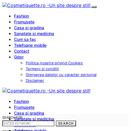
Fashion
Frumusete
Casa si gradina
Sanatate si medicina
Cum sa fac
Telefoane mobile
Contact
Gdpr
Politica noastra privind Cookies
Termeni si conditii
Stergerea datelor cu caracter personal
Disclaimer
Fashion
Frumusete
Casa si gradina
SEARCH FOR:
Sanatate si medicina
SEARCH
Cum sa fac
Telefoane mobile