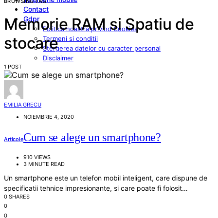
BROWSING TAG
Contact
Gdpr
Memorie RAM si Spatiu de
Politica noastra privind Cookies
stocare
Termeni si conditii
Stergerea datelor cu caracter personal
Disclaimer
1 POST
EMILIA GRECU
NOIEMBRIE 4, 2020
Cum se alege un smartphone?
Articole
910 VIEWS
3 MINUTE READ
Un smartphone este un telefon mobil inteligent, care dispune de
specificatii tehnice impresionante, si care poate fi folosit…
0 SHARES
0
0