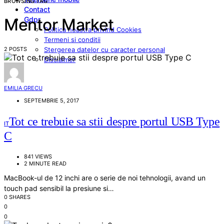
BROWSING TAG
Contact
Gdpr
Mentor Market
Politica noastra privind Cookies
Termeni si conditii
2 POSTS
Stergerea datelor cu caracter personal
Disclaimer
EMILIA GRECU
SEPTEMBRIE 5, 2017
Tot ce trebuie sa stii despre portul USB Type
IT
C
841 VIEWS
2 MINUTE READ
MacBook-ul de 12 inchi are o serie de noi tehnologii, avand un
touch pad sensibil la presiune si…
0 SHARES
0
0