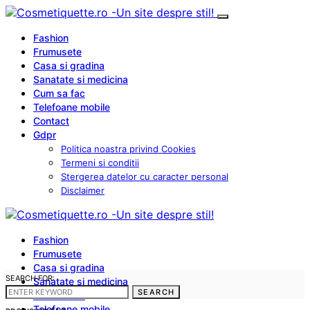
Fashion
Frumusete
Casa si gradina
Sanatate si medicina
Cum sa fac
Telefoane mobile
Contact
Gdpr
Politica noastra privind Cookies
Termeni si conditii
Stergerea datelor cu caracter personal
Disclaimer
Fashion
Frumusete
Casa si gradina
SEARCH FOR:
Sanatate si medicina
SEARCH
Cum sa fac
Telefoane mobile