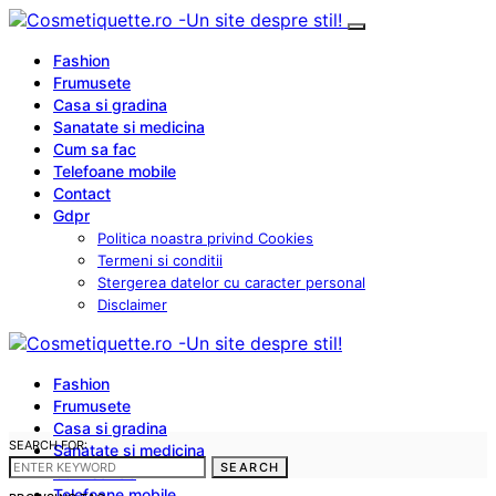
Fashion
Frumusete
Casa si gradina
Sanatate si medicina
Cum sa fac
Telefoane mobile
Contact
Gdpr
Politica noastra privind Cookies
Termeni si conditii
Stergerea datelor cu caracter personal
Disclaimer
Fashion
Frumusete
Casa si gradina
SEARCH FOR:
Sanatate si medicina
SEARCH
Cum sa fac
Telefoane mobile