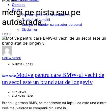
BROWSING TAG
Contact
Gdpr
mergi pe pista sau pe
Politica noastra privind Cookies
autostrada
Termeni si conditii
Stergerea datelor cu caracter personal
Disclaimer
1 POST
EMILIA GRECU
MARTIE 4, 2022
Motive pentru care BMW-ul vechi de
Cum sa fac
un secol este un brand atat de longeviv
837 VIEWS
3 MINUTE READ
Brandul german BMW, se mandreste cu faptul ca este una dintre
cele mai valoroase companii din lume in…