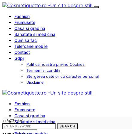
Fashion
Frumusete
Casa si gradina
Sanatate si medicina
Cum sa fac
Telefoane mobile
Contact
Gdpr
Politica noastra privind Cookies
Termeni si conditii
Stergerea datelor cu caracter personal
Disclaimer
Fashion
Frumusete
Casa si gradina
SEARCH FOR:
Sanatate si medicina
SEARCH
Cum sa fac
Telefoane mobile