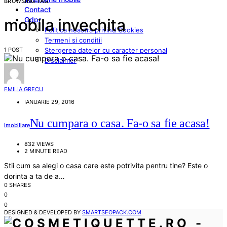
BROWSING TAG
Contact
Gdpr
mobila invechita
Politica noastra privind Cookies
Termeni si conditii
1 POST
Stergerea datelor cu caracter personal
Disclaimer
EMILIA GRECU
IANUARIE 29, 2016
Nu cumpara o casa. Fa-o sa fie acasa!
Imobiliare
832 VIEWS
2 MINUTE READ
Stii cum sa alegi o casa care este potrivita pentru tine? Este o
dorinta a ta de a…
0 SHARES
0
0
DESIGNED & DEVELOPED BY
SMARTSEOPACK.COM