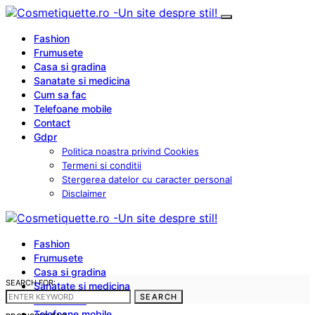
Fashion
Frumusete
Casa si gradina
Sanatate si medicina
Cum sa fac
Telefoane mobile
Contact
Gdpr
Politica noastra privind Cookies
Termeni si conditii
Stergerea datelor cu caracter personal
Disclaimer
Fashion
Frumusete
Casa si gradina
SEARCH FOR:
Sanatate si medicina
SEARCH
Cum sa fac
Telefoane mobile