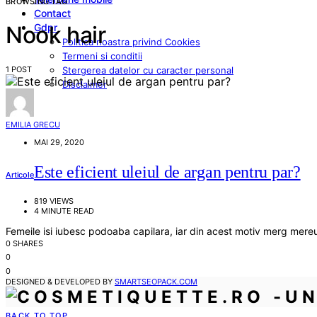
BROWSING TAG
Contact
Gdpr
Nook hair
Politica noastra privind Cookies
Termeni si conditii
1 POST
Stergerea datelor cu caracter personal
Disclaimer
EMILIA GRECU
MAI 29, 2020
Este eficient uleiul de argan pentru par?
Articole
819 VIEWS
4 MINUTE READ
Femeile isi iubesc podoaba capilara, iar din acest motiv merg mere
0 SHARES
0
0
DESIGNED & DEVELOPED BY
SMARTSEOPACK.COM
BACK TO TOP