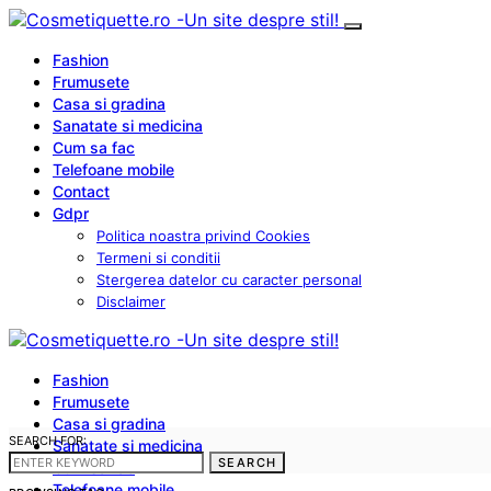
Fashion
Frumusete
Casa si gradina
Sanatate si medicina
Cum sa fac
Telefoane mobile
Contact
Gdpr
Politica noastra privind Cookies
Termeni si conditii
Stergerea datelor cu caracter personal
Disclaimer
Fashion
Frumusete
Casa si gradina
SEARCH FOR:
Sanatate si medicina
SEARCH
Cum sa fac
Telefoane mobile