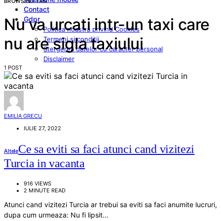
BROWSING TAG
Contact
Gdpr
Nu va urcati intr-un taxi care
Politica noastra privind Cookies
nu are sigla taxiului
Termeni si conditii
Stergerea datelor cu caracter personal
Disclaimer
1 POST
EMILIA GRECU
IULIE 27, 2022
Ce sa eviti sa faci atunci cand vizitezi
Altele
Turcia in vacanta
916 VIEWS
2 MINUTE READ
Atunci cand vizitezi Turcia ar trebui sa eviti sa faci anumite lucruri,
dupa cum urmeaza: Nu fi lipsit…