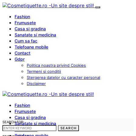
Fashion
Frumusete
Casa si gradina
Sanatate si medicina
Cum sa fac
Telefoane mobile
Contact
Gdpr
Politica noastra privind Cookies
Termeni si conditii
Stergerea datelor cu caracter personal
Disclaimer
Fashion
Frumusete
Casa si gradina
SEARCH FOR:
Sanatate si medicina
SEARCH
Cum sa fac
Telefoane mobile