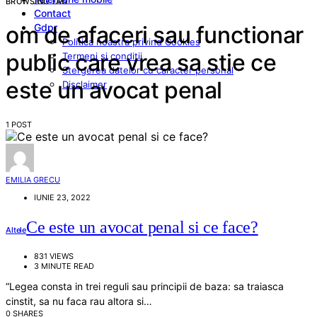
BROWSING TAG
Contact
Gdpr
om de afaceri sau functionar
Politica noastra privind Cookies
public care vrea sa stie ce
Termeni si conditii
Stergerea datelor cu caracter personal
este un avocat penal
Disclaimer
1 POST
EMILIA GRECU
IUNIE 23, 2022
Ce este un avocat penal si ce face?
Altele
831 VIEWS
3 MINUTE READ
“Legea consta in trei reguli sau principii de baza: sa traiasca
cinstit, sa nu faca rau altora si…
0 SHARES