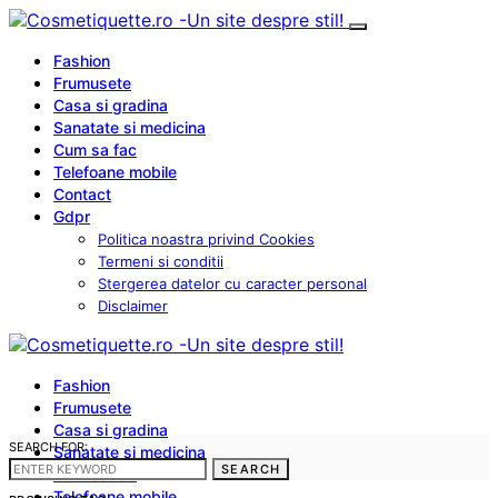
Fashion
Frumusete
Casa si gradina
Sanatate si medicina
Cum sa fac
Telefoane mobile
Contact
Gdpr
Politica noastra privind Cookies
Termeni si conditii
Stergerea datelor cu caracter personal
Disclaimer
Fashion
Frumusete
Casa si gradina
SEARCH FOR:
Sanatate si medicina
SEARCH
Cum sa fac
Telefoane mobile