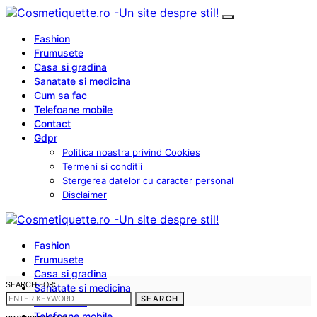
Fashion
Frumusete
Casa si gradina
Sanatate si medicina
Cum sa fac
Telefoane mobile
Contact
Gdpr
Politica noastra privind Cookies
Termeni si conditii
Stergerea datelor cu caracter personal
Disclaimer
Fashion
Frumusete
Casa si gradina
SEARCH FOR:
Sanatate si medicina
SEARCH
Cum sa fac
Telefoane mobile