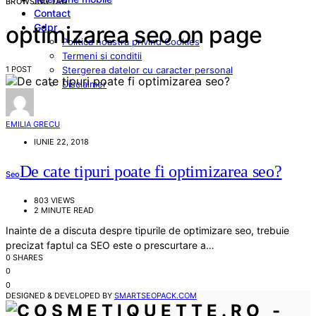
BROWSING TAG
Contact
Gdpr
optimizarea seo on page
Politica noastra privind Cookies
Termeni si conditii
1 POST
Stergerea datelor cu caracter personal
Disclaimer
EMILIA GRECU
IUNIE 22, 2018
De cate tipuri poate fi optimizarea seo?
Seo
803 VIEWS
2 MINUTE READ
Inainte de a discuta despre tipurile de optimizare seo, trebuie
precizat faptul ca SEO este o prescurtare a…
0 SHARES
0
0
DESIGNED & DEVELOPED BY
SMARTSEOPACK.COM