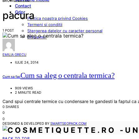
BROWSING TAG
Contact
Gdpr
pacura
Politica noastra privind Cookies
Termeni si conditii
1 POST
Stergerea datelor cu caracter personal
Disclaimer
EMILIA GRECU
IULIE 24, 2014
Cum sa aleg o centrala termica?
Cum sa fac
909 VIEWS
2 MINUTE READ
Cand spui centrale termice cu condensare te gandesti la faptul ca
0 SHARES
0
0
DESIGNED & DEVELOPED BY
SMARTSEOPACK.COM
BACK TO TOP