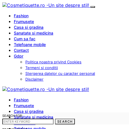
Fashion
Frumusete
Casa si gradina
Sanatate si medicina
Cum sa fac
Telefoane mobile
Contact
Gdpr
Politica noastra privind Cookies
Termeni si conditii
Stergerea datelor cu caracter personal
Disclaimer
Fashion
Frumusete
Casa si gradina
SEARCH FOR:
Sanatate si medicina
SEARCH
Cum sa fac
Telefoane mobile